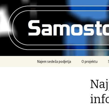
Vse informacije na enem mestu
Samostojn
Preskoči
Najem sedeža podjetja
O projektu
na
vsebino
Naj
inf