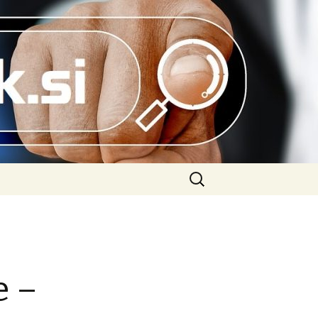
Išči:
e –