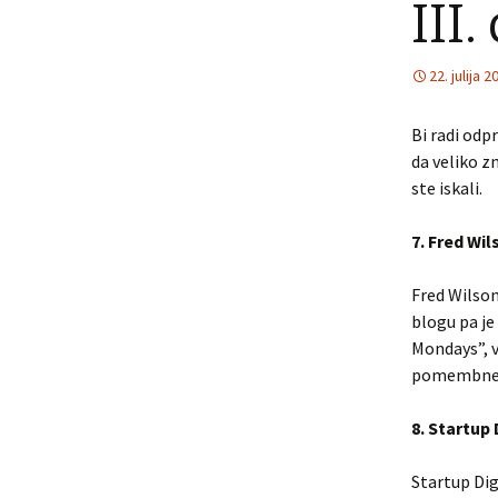
III.
22. julija 2
Bi radi odpr
da veliko z
ste iskali.
7. Fred Wil
Fred Wilson
blogu pa je
Mondays”, v
pomembne l
8. Startup
Startup Dig