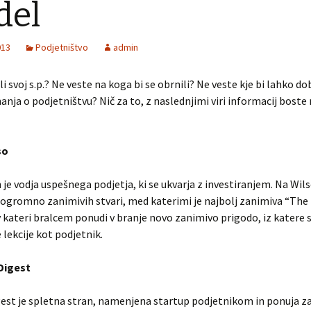
 del
013
Podjetništvo
admin
li svoj s.p.? Ne veste na koga bi se obrnili? Ne veste kje bi lahko dob
nanja o podjetništvu? Nič za to, z naslednjimi viri informacij boste 
so
 je vodja uspešnega podjetja, ki se ukvarja z investiranjem. Na W
 ogromno zanimivih stvari, med katerimi je najbolj zanimiva “Th
 kateri bralcem ponudi v branje novo zanimivo prigodo, iz katere s
ekcije kot podjetnik.
 Digest
est je spletna stran, namenjena startup podjetnikom in ponuja z