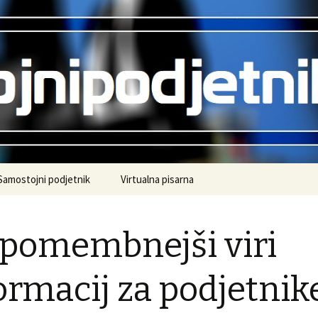
.
ipodjetnik.si
Samostojni podjetnik
Virtualna pisarna
pomembnejši viri
ormacij za podjetnik