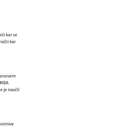
ili kar se
našli kar
ilsonovem
e MBA
e je naučil
animive