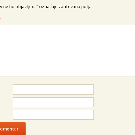
v ne bo objavljen.
*
označuje zahtevana polja
*