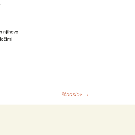
.
n njihovo
odočimi
%naslov
→