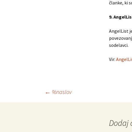
članke, ki 
9. AngelLis
AngelList j
povezovanje
sodelavci.
Vir:
AngelLi
Krmarjenje
←
%naslov
po
Dodaj 