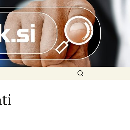
Išči:
ti