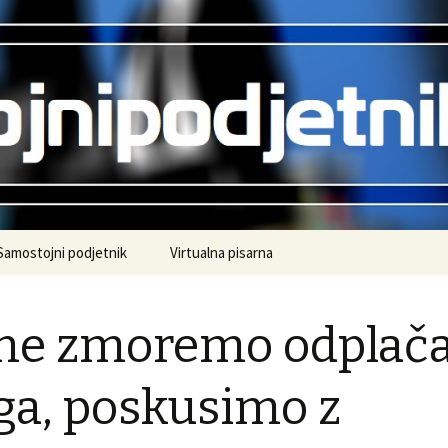
.
ipodjetnik.si
Samostojni podjetnik
Virtualna pisarna
ne zmoremo odplača
ga, poskusimo z