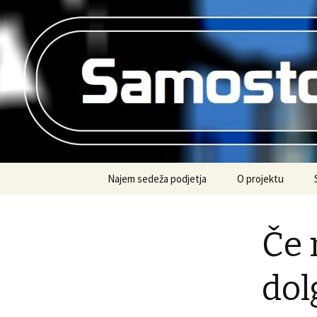
Vse informacije na enem mestu
Samostojn
Preskoči
Najem sedeža podjetja
O projektu
na
vsebino
Če 
dol