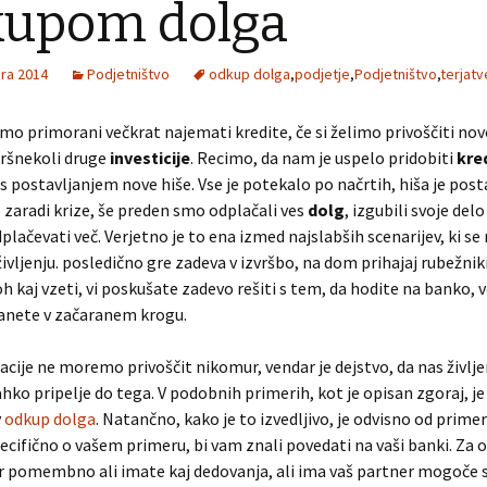
kupom dolga
ra 2014
Podjetništvo
odkup dolga
,
podjetje
,
Podjetništvo
,
terjatv
 smo primorani večkrat najemati kredite, če si želimo privoščiti nov
kršnekoli druge
investicije
. Recimo, da nam je uspelo pridobiti
kre
 postavljanjem nove hiše. Vse je potekalo po načrtih, hiša je post
zaradi krize, še preden smo odplačali ves
dolg
, izgubili svoje del
ačevati več. Verjetno je to ena izmed najslabših scenarijev, ki s
 življenju. posledično gre zadeva v izvršbo, na dom prihajaj rubežnik
h kaj vzeti, vi poskušate zadevo rešiti s tem, da hodite na banko, 
anete v začaranem krogu.
acije ne moremo privoščit nikomur, vendar je dejstvo, da nas življe
ahko pripelje do tega. V podobnih primerih, kot je opisan zgoraj, je
v
odkup dolga
. Natančno, kako je to izvedljivo, je odvisno od prime
ecifično o vašem primeru, bi vam znali povedati na vaši banki. Za 
r pomembno ali imate kaj dedovanja, ali ima vaš partner mogoče 