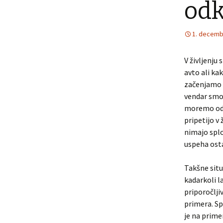
od
1. decemb
V življenju
avto ali ka
začenjamo s
vendar smo 
moremo odpl
pripetijo v
nimajo splo
uspeha ost
Takšne situ
kadarkoli l
priporočlji
primera. Sp
je na prime