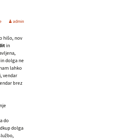
e
admin
o hišo, nov
dit
in
avljena,
o in dolga ne
e nam lahko
i, vendar
vendar brez
nje
ra do
odkup dolga
službo,