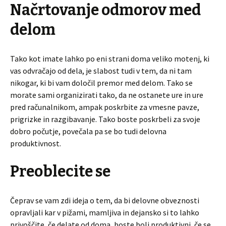
Načrtovanje odmorov med
delom
Tako kot imate lahko po eni strani doma veliko motenj, ki
vas odvračajo od dela, je slabost tudi v tem, da ni tam
nikogar, ki bi vam določil premor med delom. Tako se
morate sami organizirati tako, da ne ostanete ure in ure
pred računalnikom, ampak poskrbite za vmesne pavze,
prigrizke in razgibavanje. Tako boste poskrbeli za svoje
dobro počutje, povečala pa se bo tudi delovna
produktivnost.
Preoblecite se
Čeprav se vam zdi ideja o tem, da bi delovne obveznosti
opravljali kar v pižami, mamljiva in dejansko si to lahko
privoščite, če delate od doma, boste bolj produktivni, če se