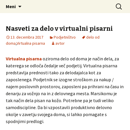
Vse informacije na enem mestu.
Preskoči
Išči:
Samostojnipodjetnik.si
Meni
na
vsebino
Nasveti za delo v virtualni pisarni
13. decembra 2017
Podjetništvo
delo od
doma
,
Virtualna pisarna
avtor
Virtualna pisarna
oziroma delo od doma je način dela, za
katerega se odloča čedalje več podjetij. Virtualna pisarna
predstavlja prednosti tako za delodajalca kot za
zaposlenega. Podjetnik se izogne stroškom za nakup /
najem poslovnih prostorov, zaposleni pa prihrani na času in
denarju za vožnjo na in z delovnega mesta. Marsikomu je
tak način dela pisan na kožo. Potrebne pa je tudi veliko
samodiscipline. Da bi vzpostavili produktivno delovno
okolje v zavetju svojega doma, si lahko pomagate s
spodnjimi predlogi.