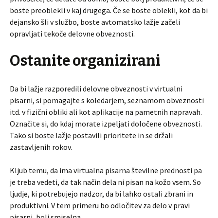
boste preoblekli v kaj drugega. Če se boste oblekli, kot da bi
dejansko šli v službo, boste avtomatsko lažje začeli
opravljati tekoče delovne obveznosti.
Ostanite organizirani
Da bi lažje razporedili delovne obveznosti v virtualni
pisarni, si pomagajte s koledarjem, seznamom obveznosti
itd. v fizični obliki ali kot aplikacije na pametnih napravah.
Označite si, do kdaj morate izpeljati določene obveznosti.
Tako si boste lažje postavili prioritete in se držali
zastavljenih rokov.
Kljub temu, da ima virtualna pisarna številne prednosti pa
je treba vedeti, da tak način dela ni pisan na kožo vsem. So
ljudje, ki potrebujejo nadzor, da bi lahko ostali zbrani in
produktivni. V tem primeru bo odločitev za delo v pravi
pisarni, bolj smiselna.