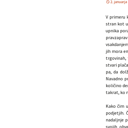
2. januarja
V primeru k
stran kot u
upnika pora
pravzaprav
vsakdanjem 
jih mora en
trgovinah, 
stvari plač
pa, da dol
Navadno p
količino de
takrat, ko 
Kako čim u
podjetjih.
nadaljnje 
svojih obv