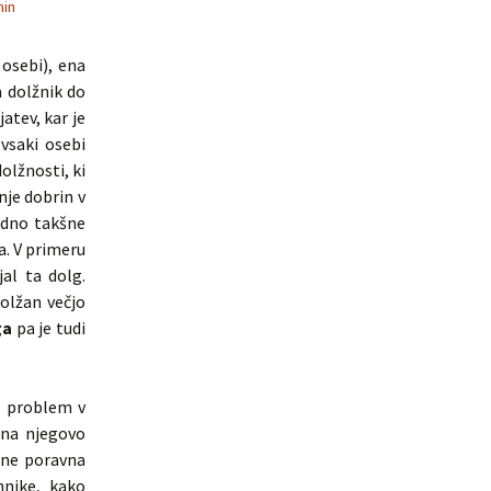
in
 osebi), ena
a dolžnik do
atev, kar je
vsaki osebi
olžnosti, ki
nje dobrin v
vadno takšne
a. V primeru
al ta dolg.
olžan večjo
ga
pa je tudi
n problem v
 na njegovo
 ne poravna
hnike, kako