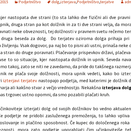
 2015
Podjetništvo
dolg
,
izterjava
,
Podjetništvo
,
terjatve
adm
jer nastopata dve strani (to sta lahko dve fizični ali dve pravni
pnik, druga stran pa kot dolžnik in za ti dve strani velja, da mor
vnati neke obveznosti, tej dolžnosti v pravnem svetu rečemo terj
 druga beseda za dolg. Do terjatev oziroma dolga prihaja pri 
življenju. Vsak dogovor, pa naj bo to pisni ali ustni, prinaša neke d
a stran do druge poravnati. Plačevanje prispevkov državi, plačeva
vse to so situacije, kjer nastopata dolžnik in upnik. Seveda na
amo takoj, zato se niti ne zavedamo, da pride do takšnega razmerj
žnik ne plača svoje dolžnosti, mora upnik vedeti, kako bo izterj
ri
izterjavi terjatev
nastopajo podjetja, med katerimi je dolžnik d
narja ali kakšno stvar z večjo vrednostjo. Nekakšna
izterjava dol
nas trgovec ustno opomni, da smo pozabili plačati kruh.
činkoviteje izterjati dolg od svojih dolžnikov bo vedno aktuale
 Če podjetje ne pridobi zasluženega premoženja, to lahko vpliva
poslovanje in plačilno sposobnost. Če kupec do določenega roka
eznosti, mora zato podjetje uporabljati čim učinkovitejše te