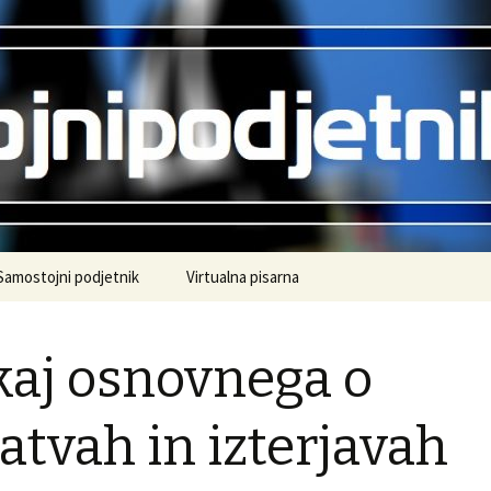
.
ipodjetnik.si
Samostojni podjetnik
Virtualna pisarna
aj osnovnega o
jatvah in izterjavah