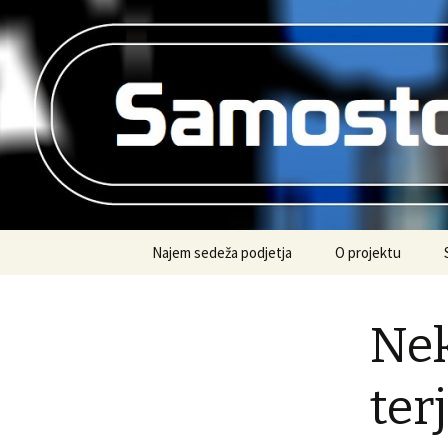
Vse informacije na enem mestu
Samostojn
Preskoči
Najem sedeža podjetja
O projektu
na
vsebino
Nek
ter