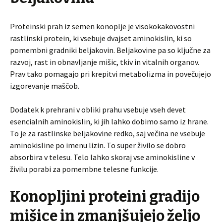
Proteinski prah iz semen konoplje je visokokakovostni
rastlinski protein, ki vsebuje dvajset aminokislin, ki so
pomembni gradniki beljakovin. Beljakovine pa so ključne za
razvoj, rast in obnavljanje mišic, tkiv in vitalnih organov.
Prav tako pomagajo pri krepitvi metabolizma in povečujejo
izgorevanje maščob.
Dodatek k prehrani v obliki prahu vsebuje vseh devet
esencialnih aminokislin, ki jih lahko dobimo samo iz hrane.
To je za rastlinske beljakovine redko, saj večina ne vsebuje
aminokisline po imenu lizin. To super živilo se dobro
absorbira v telesu. Telo lahko skoraj vse aminokisline v
živilu porabi za pomembne telesne funkcije.
Konopljini proteini gradijo
mišice in zmanjšujejo željo