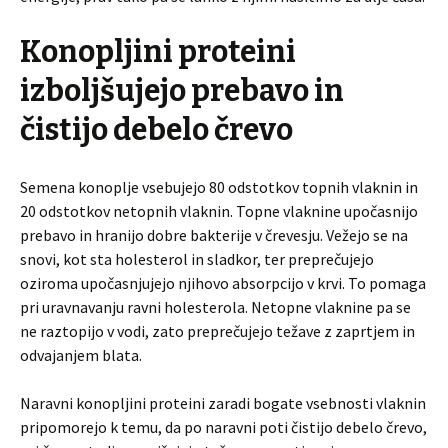
Konopljini proteini
izboljšujejo prebavo in
čistijo debelo črevo
Semena konoplje vsebujejo 80 odstotkov topnih vlaknin in
20 odstotkov netopnih vlaknin. Topne vlaknine upočasnijo
prebavo in hranijo dobre bakterije v črevesju. Vežejo se na
snovi, kot sta holesterol in sladkor, ter preprečujejo
oziroma upočasnjujejo njihovo absorpcijo v krvi. To pomaga
pri uravnavanju ravni holesterola. Netopne vlaknine pa se
ne raztopijo v vodi, zato preprečujejo težave z zaprtjem in
odvajanjem blata.
Naravni konopljini proteini zaradi bogate vsebnosti vlaknin
pripomorejo k temu, da po naravni poti čistijo debelo črevo,