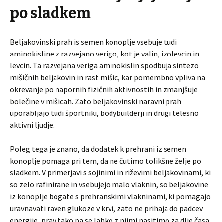
po sladkem
Beljakovinski prah is semen konoplje vsebuje tudi
aminokisline z razvejano verigo, kot je valin, izolevcin in
levcin. Ta razvejana veriga aminokislin spodbuja sintezo
mišičnih beljakovin in rast mišic, kar pomembno vpliva na
okrevanje po napornih fizičnih aktivnostih in zmanjšuje
bolečine v mišicah. Zato beljakovinski naravni prah
uporabljajo tudi športniki, bodybuilderji in drugi telesno
aktivni ljudje.
Poleg tega je znano, da dodatek k prehrani iz semen
konoplje pomaga pri tem, da ne čutimo tolikšne želje po
sladkem. V primerjavi s sojinimi in riževimi beljakovinami, ki
so zelo rafinirane in vsebujejo malo vlaknin, so beljakovine
iz konoplje bogate s prehranskimi vlakninami, ki pomagajo
uravnavati raven glukoze v krvi, zato ne prihaja do padcev
energije, prav tako pa se lahko z njimi nasitimo za dlje časa.