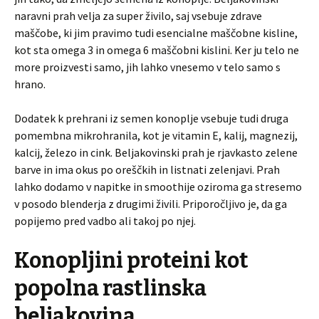
naravni prah velja za super živilo, saj vsebuje zdrave
maščobe, ki jim pravimo tudi esencialne maščobne kisline,
kot sta omega 3 in omega 6 maščobni kislini. Ker ju telo ne
more proizvesti samo, jih lahko vnesemo v telo samo s
hrano.
Dodatek k prehrani iz semen konoplje vsebuje tudi druga
pomembna mikrohranila, kot je vitamin E, kalij, magnezij,
kalcij, železo in cink. Beljakovinski prah je rjavkasto zelene
barve in ima okus po oreščkih in listnati zelenjavi. Prah
lahko dodamo v napitke in smoothije oziroma ga stresemo
v posodo blenderja z drugimi živili. Priporočljivo je, da ga
popijemo pred vadbo ali takoj po njej.
Konopljini proteini kot
popolna rastlinska
beljakovina