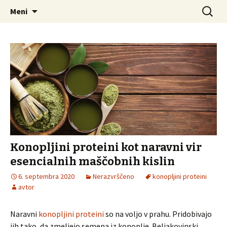
Vse informacije na enem mestu.
Preskoči
Išči:
Samostojnipodjetnik.si
Meni
na
vsebino
Konopljini proteini kot naravni vir
esencialnih maščobnih kislin
6. septembra 2020
Nerazvrščeno
konopljini proteini
avtor
Naravni
konopljini proteini
so na voljo v prahu. Pridobivajo
jih tako, da zmeljejo semena iz konoplje. Beljakovinski